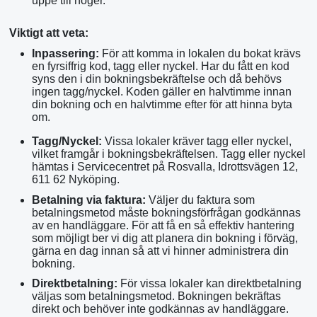
uppe till höger.
Viktigt att veta:
Inpassering:
För att komma in lokalen du bokat krävs
en fyrsiffrig kod, tagg eller nyckel. Har du fått en kod
syns den i din bokningsbekräftelse och då behövs
ingen tagg/nyckel. Koden gäller en halvtimme innan
din bokning och en halvtimme efter för att hinna byta
om.
Tagg/Nyckel:
Vissa lokaler kräver tagg eller nyckel,
vilket framgår i bokningsbekräftelsen. Tagg eller nyckel
hämtas i Servicecentret på Rosvalla, Idrottsvägen 12,
611 62 Nyköping.
Betalning via faktura:
Väljer du faktura som
betalningsmetod måste bokningsförfrågan godkännas
av en handläggare. För att få en så effektiv hantering
som möjligt ber vi dig att planera din bokning i förväg,
gärna en dag innan så att vi hinner administrera din
bokning.
Direktbetalning:
För vissa lokaler kan direktbetalning
väljas som betalningsmetod. Bokningen bekräftas
direkt och behöver inte godkännas av handläggare.